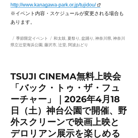
http://www.kanagawa-park.or.jp/tujidou/
※イベント内容・スケジュールが変更される場合も
あります。
投
カ
タ
季節限定イベント
和太鼓
,
夏祭り
,
盆踊り
,
神奈川県
,
神奈川
稿
テ
グ
県立辻堂海浜公園
,
藤沢市
,
辻堂
,
阿波おどり
日:
ゴ
リ
ー
TSUJI CINEMA無料上映会
「バック・トゥ・ザ・フュ
ーチャー」｜2026年4月18
日（土）神台公園で開催、野
外スクリーンで映画上映と
デロリアン展示を楽しめる