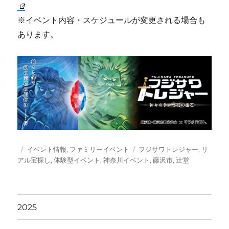
※イベント内容・スケジュールが変更される場合も
あります。
投
カ
タ
イベント情報
,
ファミリーイベント
フジサワトレジャー
,
リ
稿
テ
グ
アル宝探し
,
体験型イベント
,
神奈川イベント
,
藤沢市
,
辻堂
日:
ゴ
リ
ー
2025