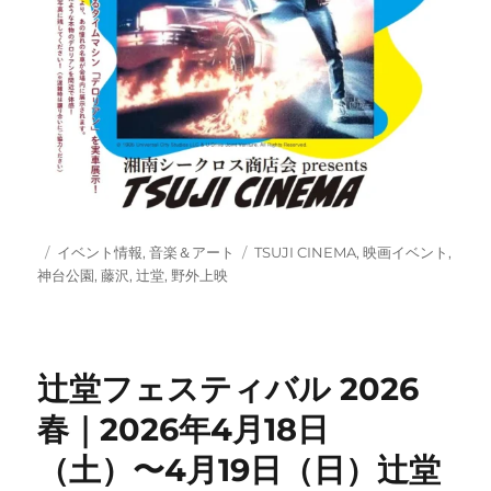
投
カ
タ
イベント情報
,
音楽＆アート
TSUJI CINEMA
,
映画イベント
,
稿
テ
グ
神台公園
,
藤沢
,
辻堂
,
野外上映
日:
ゴ
リ
ー
辻堂フェスティバル 2026
春｜2026年4月18日
（土）〜4月19日（日）辻堂