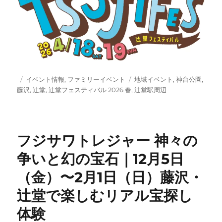
投
カ
タ
イベント情報
,
ファミリーイベント
地域イベント
,
神台公園
,
稿
テ
グ
藤沢
,
辻堂
,
辻堂フェスティバル 2026 春
,
辻堂駅周辺
日:
ゴ
リ
ー
フジサワトレジャー 神々の
争いと幻の宝石｜12月5日
（金）〜2月1日（日）藤沢・
辻堂で楽しむリアル宝探し
体験