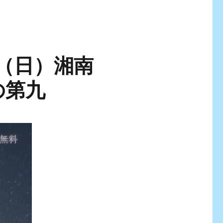
日（日）湘南
の第九