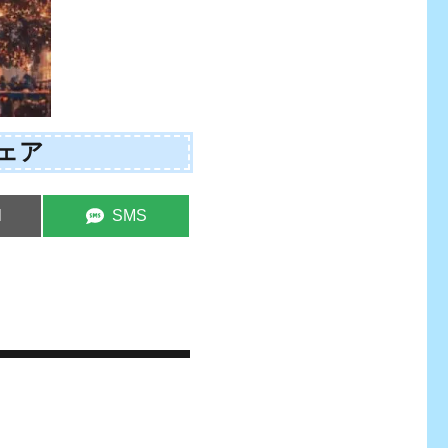
ェア
e
Share
l
SMS
on