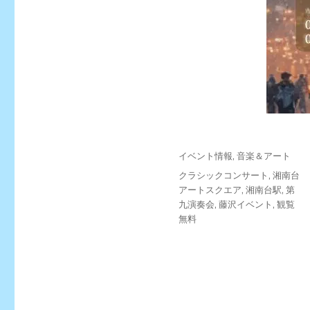
投
カ
イベント情報
,
音楽＆アート
稿
テ
タ
クラシックコンサート
,
湘南台
日:
ゴ
グ
アートスクエア
,
湘南台駅
,
第
リ
九演奏会
,
藤沢イベント
,
観覧
ー
無料