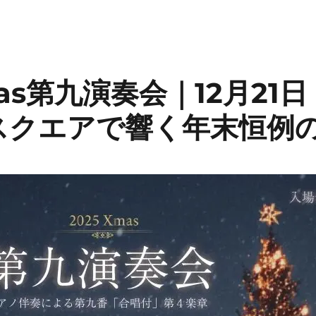
Xmas第九演奏会｜12月21
スクエアで響く年末恒例