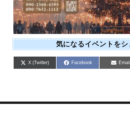
気になるイベントをシ
Share
Share
Shar
X (Twitter)
Facebook
Emai
on
on
on